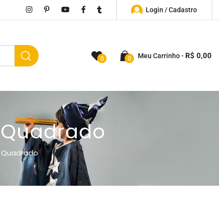
Login / Cadastro
R$
0,00
Meu Carrinho
0
0
 Quadrado
 Quadrado