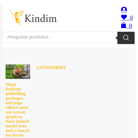
0
0
CATEGORIES
Many
desktop
publishing
packages
and page
editors now
use Lorem
Ipsum as
their default
model text,
and a search
for lorem