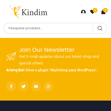
0
0
Join Our Newsletter
Get E-mail updates about our latest shop and
special offers.
Atenção!
Ative o plugin "Mailchimp para WordPress".