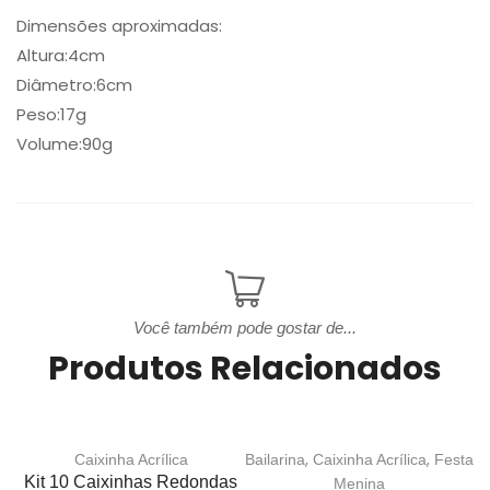
Dimensões aproximadas:
Altura:4cm
Diâmetro:6cm
Peso:17g
Volume:90g
Você também pode gostar de...
Produtos Relacionados
,
,
Caixinha Acrílica
Bailarina
Caixinha Acrílica
Festa
Kit 10 Caixinhas Redondas
K
Menina