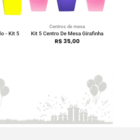
Centros de mesa
 - Kit 5
Kit 5 Centro De Mesa Girafinha
Kit 5 Cen
R$
35,00