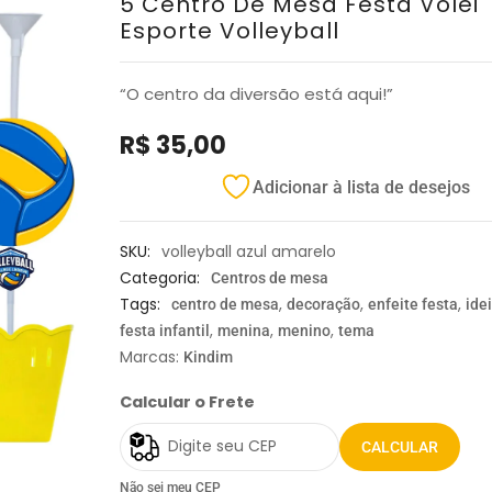
5 Centro De Mesa Festa Vôlei
Esporte Volleyball
“O centro da diversão está aqui!”
R$
35,00
Adicionar à lista de desejos
SKU:
volleyball azul amarelo
Categoria:
Centros de mesa
Tags:
,
,
,
centro de mesa
decoração
enfeite festa
ide
,
,
,
festa infantil
menina
menino
tema
Marcas:
Kindim
Calcular o Frete
CALCULAR
Não sei meu CEP