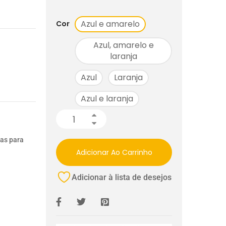
Azul e amarelo
Cor
Azul, amarelo e
laranja
Azul
Laranja
Azul e laranja
ias para
Adicionar Ao Carrinho
Adicionar à lista de desejos