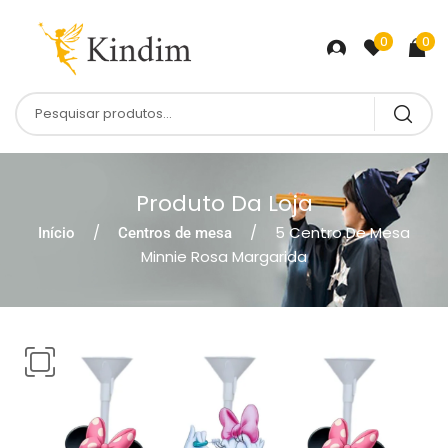
0
0
Produto Da Loja
5 Centro De Mesa
Início
Centros de mesa
Minnie Rosa Margarida