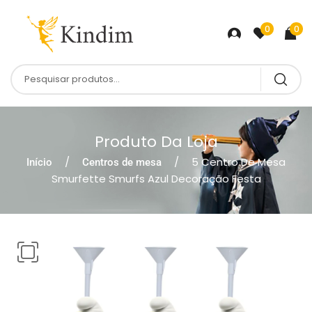
0
0
Produto Da Loja
5 Centro De Mesa
Início
Centros de mesa
Smurfette Smurfs Azul Decoração Festa