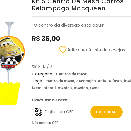
Kit 5 Centro De Mesa Carros
Relampago Macqueen
“O centro da diversão está aqui!”
R$
35,00
Adicionar à lista de desejos
SKU:
N / A
Categoria:
Centros de mesa
Tags:
,
,
,
centro de mesa
decoração
enfeite festa
ide
,
,
,
festa infantil
menina
menino
tema
Calcular o Frete
CALCULAR
Não sei meu CEP