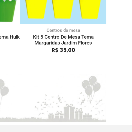
Centros de mesa
Tema Hulk
Kit 5 Centro De Mesa Tema
Kit 5 Ce
Margaridas Jardim Flores
Pal
R$
35,00