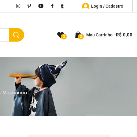
Login / Cadastro
R$
0,00
Meu Carrinho
0
0
go Macqueen