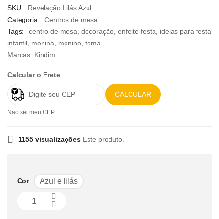
SKU:
Revelação Lilás Azul
Categoria:
Centros de mesa
Tags:
centro de mesa
,
decoração
,
enfeite festa
,
ideias para festa
infantil
,
menina
,
menino
,
tema
Marcas:
Kindim
Calcular o Frete
CALCULAR
Não sei meu CEP
1155 visualizações
Este produto.
Cor
Azul e lilás