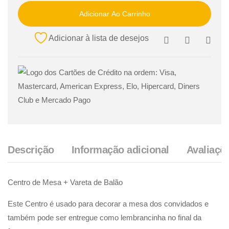
Adicionar Ao Carrinho
Adicionar à lista de desejos
Descrição
Informação adicional
Avaliaçõe
Centro de Mesa + Vareta de Balão
Este Centro é usado para decorar a mesa dos convidados e
também pode ser entregue como lembrancinha no final da