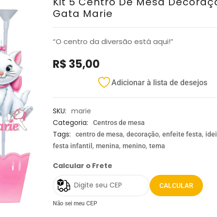
Kit 5 Centro De Mesa Decoraç
Gata Marie
“O centro da diversão está aqui!”
R$
35,00
Adicionar à lista de desejos
SKU:
marie
Categoria:
Centros de mesa
Tags:
,
,
,
centro de mesa
decoração
enfeite festa
ide
,
,
,
festa infantil
menina
menino
tema
Calcular o Frete
CALCULAR
Não sei meu CEP