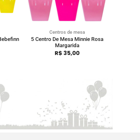
Centros de mesa
Bebefinn
5 Centro De Mesa Minnie Rosa
Kit 5 Cent
Margarida
R$
35,00