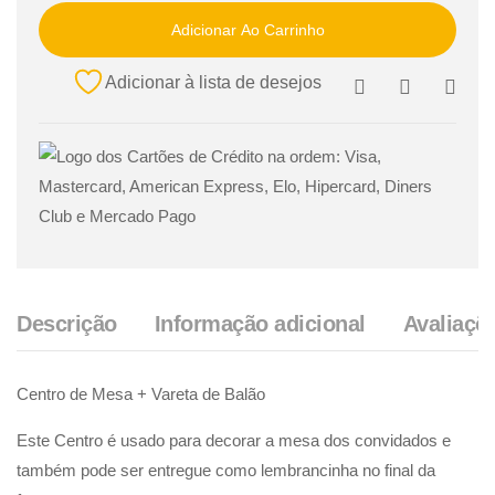
Adicionar Ao Carrinho
Adicionar à lista de desejos
Descrição
Informação adicional
Avaliaçõe
Centro de Mesa + Vareta de Balão
Este Centro é usado para decorar a mesa dos convidados e
também pode ser entregue como lembrancinha no final da