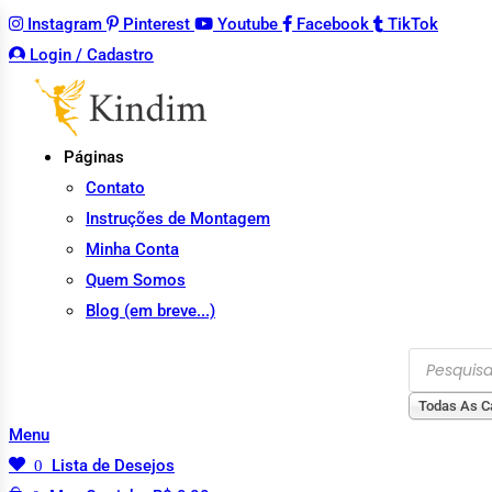
Instagram
Pinterest
Youtube
Facebook
TikTok
Login / Cadastro
Páginas
Contato
Instruções de Montagem
Minha Conta
Quem Somos
Blog (em breve...)
Todas As C
Menu
0
Lista de Desejos