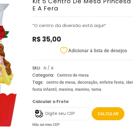
Kit 5 Centro De Mesa Princesa
E A Fera
“O centro da diversão está aqui!”
R$
35,00
Adicionar à lista de desejos
SKU:
N / A
Categoria:
Centros de mesa
Tags:
,
,
,
centro de mesa
decoração
enfeite festa
ide
,
,
,
festa infantil
menina
menino
tema
Calcular o Frete
CALCULAR
Não sei meu CEP