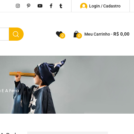
Login / Cadastro
R$
0,00
Meu Carrinho
0
0
 E A Fera