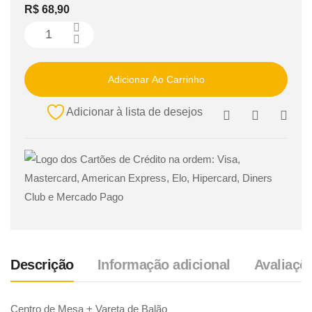
R$
68,90
Adicionar Ao Carrinho
Adicionar à lista de desejos
Descrição
Informação adicional
Avaliaçõe
Centro de Mesa + Vareta de Balão