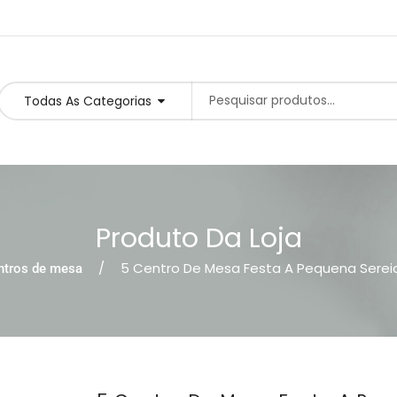
Todas As Categorias
Produto Da Loja
5 Centro De Mesa Festa A Pequena Sereia
ntros de mesa