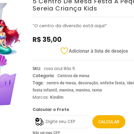
5 Centro De Mesa Festa A Pe
Sereia Criança Kids
“O centro da diversão está aqui!”
R$
35,00
Adicionar à lista de desejos
SKU:
rosa azul lilás 6
Categoria:
Centros de mesa
Tags:
,
,
,
centro de mesa
decoração
enfeite festa
ide
,
,
,
festa infantil
menina
menino
tema
Marcas:
Kindim
Calcular o Frete
CALCULAR
Não sei meu CEP