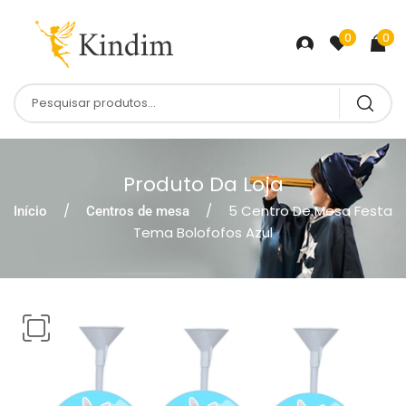
0
0
Produto Da Loja
5 Centro De Mesa Festa
Início
Centros de mesa
Tema Bolofofos Azul