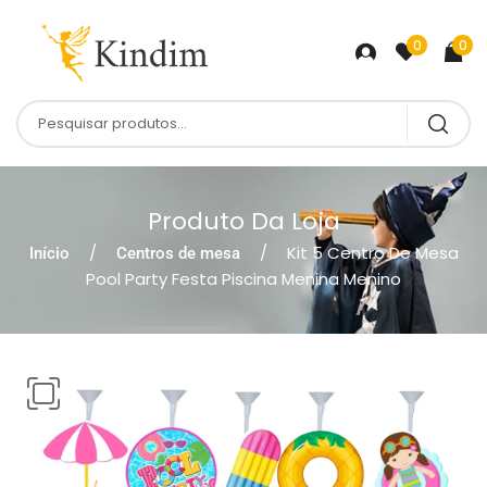
0
0
Produto Da Loja
Kit 5 Centro De Mesa
Início
Centros de mesa
Pool Party Festa Piscina Menina Menino