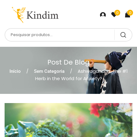
0
0
Post De Blog
Ashwagandha: The #1
Início
Sem Categoria
Herb in the World for Anxiety?